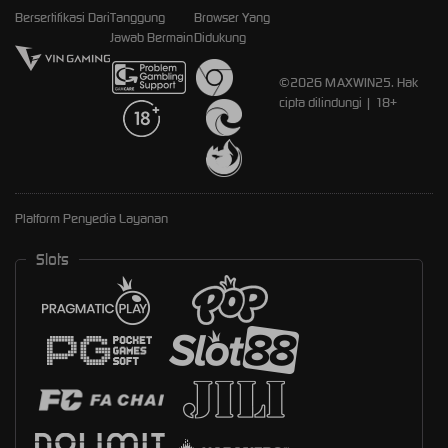
Bersertifikasi Dari
Tanggung
Browser Yang
Jawab Bermain
Didukung
©2026 MAXWIN25. Hak
cipta dilindungi | 18+
Platform Penyedia Layanan
Slots