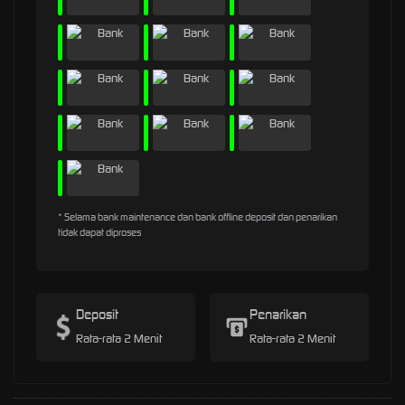
* Selama bank maintenance dan bank offline deposit dan penarikan
tidak dapat diproses
Deposit
Penarikan
Rata-rata 2 Menit
Rata-rata 2 Menit