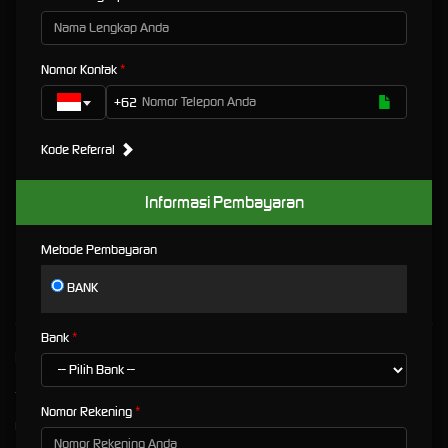
MAXWIN25 # Link Situs Slot
Gacor Gampang Maxwin Hari
Nomor Kontak
Ini
+62
MAXWIN25
hadir ditahun 2025 sebagai situs slot gacor hari ini yang menyediakan varian
Kode Referral
produk slot gacor beserta winrate RTP slot. Daftar dan gabung di link slot gacor MAXWIN25
dan dapatkan beberapa keuntungan menarik sekarang!. Dalam membangun reputasi
MAXWIN25 kini melengkapi kekurangan dengan meningkatkan pelayanan customer
Informasi Pembayaran
service 24 jam dan proses depo wd tercepat diantara situs slot gacor lainntya. Cukup
dengan deposit 25rb anda sudah bisa mengakses ratusan slot gacor pada situs
Metode Pembayaran
MAXWIN25. Buruan dapatkan bonus pertama dan dapatkan jackpot terbesar hanya di
situs slot terbaru yaitu MAXWIN25.
BANK
Bank
Kebijaksanaan
Platform
Tentang MAXWIN25
Promosi
Nomor Rekening
Responsible Gambling
Loyalty