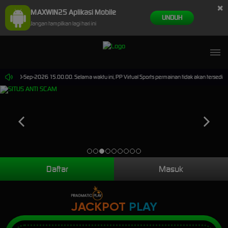
×
MAXWIN25 Aplikasi Mobile
UNDUH
Jangan tampilkan lagi hari ini
ampai 30-Sep-2026 15.00.00. Selama waktu ini, PP Virtual Sports permainan tidak akan tersedi
Daftar
Masuk
JACKPOT
PLAY